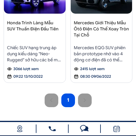
Honda Trình Làng Mẫu
Mercedes Giới Thiệu Mẫu
SUV Thuần Điện Đầu Tiên
Ôtô Điện Có Thể Xoay Tròn
Tại Chỗ
Chiếc SUV hạng trung áp
Mercedes EQG SUV phiên
dụng kiểu dáng "Neo-
bản prototype nhờ vào 4
Rugged" sở hữu các bề mặt
động cơ điện đã có thể
ngoại thất đơn giản và tinh
quay 360 độ ngay tại chỗ.
3066 lượt xem
2415 lượt xem
tế. Đồng thời, hệ thống
09:22 13/10/2022
08:30 09/06/2022
truyền động Ultium của
Honda Prologue được cung
cấp bởi General Motors
(GM).
1