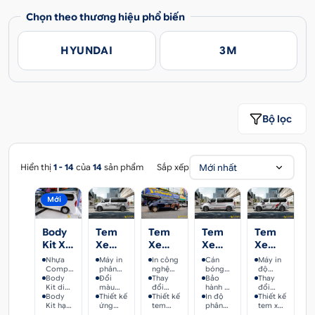
Chọn theo thương hiệu phổ biến
HYUNDAI
3M
Bộ lọc
Mới nhất
Hiển thị
1 - 14
của
14
sản phẩm
Sắp xếp
Mới
Body
Tem
Tem
Tem
Tem
Kit Xe
Xe
Xe
Xe
Xe
Hyundai
Hyundai
Hyundai
Hyundai
Hyundai
Nhựa
Máy in
In công
Cán
Máy in
Starex
Starex
Starex
Starex
Starex
Composit
phân
nghệ
bóng
độ
chịu
Body
giải
Đổi
hiện
Thay
hoặc
Bảo
phân
Thay
-
-
-
-
nhiệt,
Kit diện
cao,
màu
đại, độ
đổi
nhám
hành kỹ
giải
đổi
HST008
HST007
HST006
HST005
chống
mạo
Body
tem sắc
sắc, chi
Thiết kế
phân
màu
Thiết kế
theo sở
thuật 3
In độ
cao,
màu,
Thiết kế
rạn nứt,
mới,
Kit hạ
nét
tiết,
ứng
giải
sắc, chi
tem
thích cá
năm,
phân
tem sắc
chi tiết,
tem xe
móp
đậm
trọng
logo
mọi
cao
tiết,
các loại
nhân
mọi
giải
nét
logo
đa