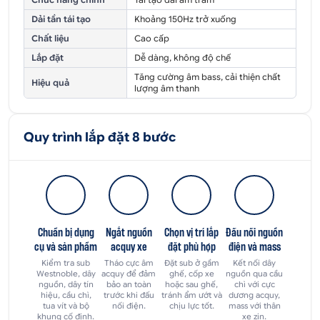
Dải tần tái tạo
Khoảng 150Hz trở xuống
Chất liệu
Cao cấp
Lắp đặt
Dễ dàng, không độ chế
Tăng cường âm bass, cải thiện chất
Hiệu quả
lượng âm thanh
Quy trình lắp đặt 8 bước
Chuẩn bị dụng
Ngắt nguồn
Chọn vị trí lắp
Đấu nối nguồn
cụ và sản phẩm
acquy xe
đặt phù hợp
điện và mass
Kiểm tra sub
Tháo cực âm
Đặt sub ở gầm
Kết nối dây
Westnoble, dây
acquy để đảm
ghế, cốp xe
nguồn qua cầu
nguồn, dây tín
bảo an toàn
hoặc sau ghế,
chì với cực
hiệu, cầu chì,
trước khi đấu
tránh ẩm ướt và
dương acquy,
tua vít và bộ
nối điện.
chịu lực tốt.
mass với thân
khung cố định.
xe zin.