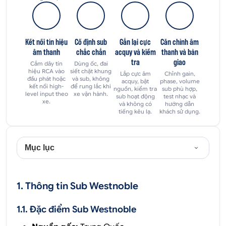
Kết nối tín hiệu
Cố định sub
Gắn lại cực
Căn chỉnh âm
âm thanh
chắc chắn
acquy và kiểm
thanh và bàn
tra
giao
Cắm dây tín
Dùng ốc, đai
hiệu RCA vào
siết chặt khung
Lắp cực âm
Chỉnh gain,
đầu phát hoặc
và sub, không
acquy, bật
phase, volume
kết nối high-
để rung lắc khi
nguồn, kiểm tra
sub phù hợp,
level input theo
xe vận hành.
sub hoạt động
test nhạc và
xe.
và không có
hướng dẫn
tiếng kêu lạ.
khách sử dụng.
Mục lục
1. Thông tin Sub Westnoble
1.1. Đặc điểm Sub Westnoble