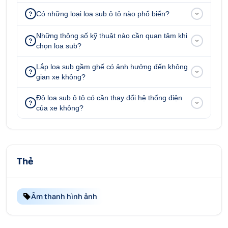
2. Địa chỉ cung cấp và lắp đặt sub
Có những loại loa sub ô tô nào phổ biến?
Westnoble uy tín, chất lượng tại TPHCM
Những thông số kỹ thuật nào cần quan tâm khi
chọn loa sub?
2.1. Ô tô Hoàng Kim cam kết khi mua sản
phẩm
Lắp loa sub gầm ghế có ảnh hưởng đến không
gian xe không?
Khách mua phụ kiện
sub Westnble
tại Ô tô Hoàng
Kim sẽ được cam kết:
Độ loa sub ô tô có cần thay đổi hệ thống điện
của xe không?
Cam kết sản phẩm giống hình ảnh
Sản phẩm có nguồn gốc xuất xứ rõ ràng, chất
lượng tốt.
Nhận ship COD toàn quốc nhanh chóng
Thẻ
Đổi trả miễn phí hàng lỗi từ nhà sản xuất
Âm thanh hình ảnh
2.2. Cách thức mua sub Westnoble tại Ô tô
Hoàng Kim