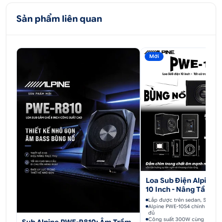
Ô tô Hoàng Kim chuyên cung cấp phụ kiện ô tô đa
dạng mẫu mã theo yêu cầu nâng cấp ô tô của
Sản phẩm liên quan
khách hàng. Để tham khảo và tư vấn mua sản phẩm
khách hàng có thể thực hiện theo 1 trong 3 cách
sau:
Mới
CÁCH 1: ĐẶT HÀNG QUA SỐ HOTLINE: 0707
228 338
CÁCH 2: MUA HÀNG TRÊN WEBSITE:
OTOHOANGKIM.COM
CÁCH 3: MUA HÀNG TRỰC TIẾP TẠI CỬA
HÀNG
Loa Sub Điện Alpine 
Đến Ô tô Hoàng Kim để được tư vấn dịch vụ và phụ
10 Inch - Nâng Tầm 
kiện nâng cấp ô tô
Xe
Lắp được trên sedan, SUV, h
Alpine PWE-10S4 chính hãng,
đủ
Công suất 300W cùng RMS 2
Sub Alpine PWE-R810: Âm Trầm