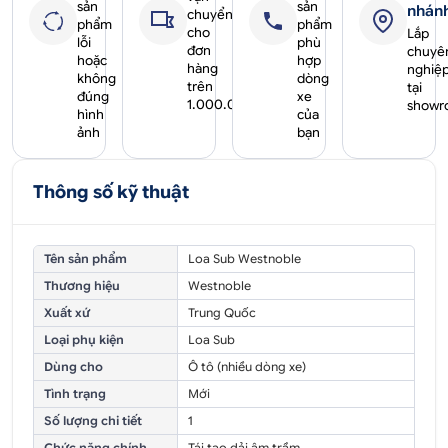
sản
sản
nhán
chuyển
phẩm
phẩm
cho
Lắp
lỗi
phù
đơn
chuyê
hoặc
hợp
hàng
nghiệ
không
dòng
trên
tại
đúng
xe
1.000.000₫
showr
hình
của
ảnh
bạn
Thông số kỹ thuật
Tên sản phẩm
Loa Sub Westnoble
Thương hiệu
Westnoble
Xuất xứ
Trung Quốc
Loại phụ kiện
Loa Sub
Dùng cho
Ô tô (nhiều dòng xe)
Tình trạng
Mới
Số lượng chi tiết
1
Chức năng chính
Tái tạo dải âm trầm