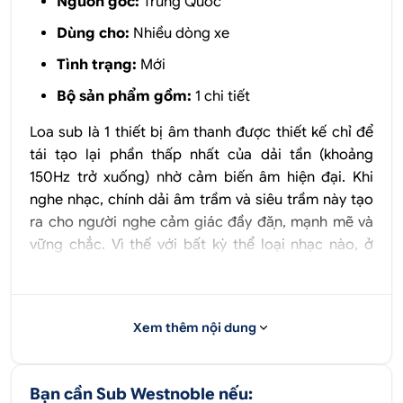
Nguồn gốc:
Trung Quốc
Dùng cho:
Nhiều dòng xe
Tình trạng:
Mới
Bộ sản phẩm gồm:
1 chi tiết
Loa sub là 1 thiết bị âm thanh được thiết kế chỉ để
tái tạo lại phần thấp nhất của dải tần (khoảng
150Hz trở xuống) nhờ cảm biến âm hiện đại. Khi
nghe nhạc, chính dải âm trầm và siêu trầm này tạo
ra cho người nghe cảm giác đầy đặn, mạnh mẽ và
vững chắc. Vì thế với bất kỳ thể loại nhạc nào, ở
mức âm lượng nhỏ hay lớn, loa sub đều ảnh hưởng
đáng kể tới chất lượng âm thanh và trải nghiệm âm
nhạc.
Xem thêm nội dung
Độ loa sub Westnoble cho ô tô
1.2. Vì sao nên lắp sub Westnoble
Bạn cần Sub Westnoble nếu: