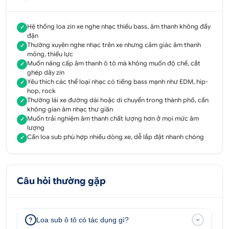
Loa Sub Westnoble làm tăng cường âm bass
giúp người thưởng nhạc cảm nhận được âm
Hệ thống loa zin xe nghe nhạc thiếu bass, âm thanh không đầy
✓
thanh tốt và chất lượng hơn, tái tạo âm thanh
đặn
được tròn trịa mang đến cảm giác đầy đặn,
Thường xuyên nghe nhạc trên xe nhưng cảm giác âm thanh
✓
mỏng, thiếu lực
mạnh mẽ và vững chắc hơn.
Muốn nâng cấp âm thanh ô tô mà không muốn độ chế, cắt
✓
ghép dây zin
Không chỉ giúp làm tăng độ rộng, độ sâu cho
Yêu thích các thể loại nhạc có tiếng bass mạnh như EDM, hip-
✓
âm thanh mà loa Sub Westnoble còn giảm bớt
hop, rock
Thường lái xe đường dài hoặc di chuyển trong thành phố, cần
những âm thanh nặng cho bạn những giây phút
✓
không gian âm nhạc thư giãn
thưởng nhạc êm tai, dễ chịu hơn cùng với xế
Muốn trải nghiệm âm thanh chất lượng hơn ở mọi mức âm
✓
cưng của mình.
lượng
Cần loa sub phù hợp nhiều dòng xe, dễ lắp đặt nhanh chóng
✓
Loa được làm bằng chất liệu cao cấp, an toàn
cho người sử dụng. Quy trình lắp đặt dễ dàng,
không độ chế, cắt ghép hay đấu nối dây điện
Câu hỏi thường gặp
trên zin.
Độ loa sub Westnoble mang đến giây phút thư giãn
tuyệt vời
Loa sub ô tô có tác dụng gì?