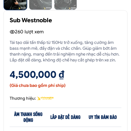
Sub Westnoble
260
lượt xem
Tái tạo dải tần thấp từ 150Hz trở xuống, tăng cường âm
bass mạnh mẽ, đầy đặn và chắc chắn. Giúp giảm bớt âm
thanh nặng, mang đến trải nghiệm nghe nhạc dễ chịu hơn.
Lắp đặt dễ dàng, không độ chế hay cắt ghép trên xe zin.
4,500,000 ₫
(Giá chưa bao gồm phí ship)
Thương hiệu:
ÂM THANH SỐNG
LẮP ĐẶT DỄ DÀNG
UY TÍN ĐẢM BẢO
ĐỘNG