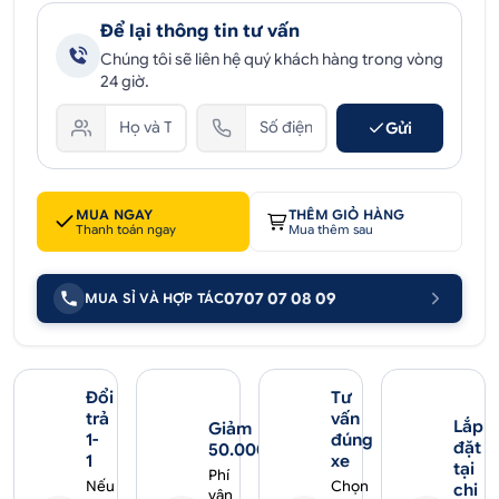
Để lại thông tin tư vấn
Chúng tôi sẽ liên hệ quý khách hàng trong vòng
24 giờ.
Gửi
MUA NGAY
THÊM GIỎ HÀNG
Thanh toán ngay
Mua thêm sau
0707 07 08 09
MUA SỈ VÀ HỢP TÁC
Đổi
Tư
trả
vấn
Lắp
Giảm
1-
đúng
đặt
50.000₫
1
xe
tại
Phí
Nếu
Chọn
chi
vận