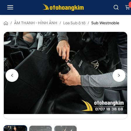
/
ÂM THANH - HÌNH ẢNH
/
Loa Sub ô tô
/
Sub Westnoble