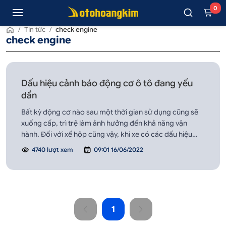
0
/
Tin tức
/
check engine
check engine
Dấu hiệu cảnh báo động cơ ô tô đang yếu
dần
Bất kỳ động cơ nào sau một thời gian sử dụng cũng sẽ
xuống cấp, trì trệ làm ảnh hưởng đến khả năng vận
hành. Đối với xế hộp cũng vậy, khi xe có các dấu hiệu
như: tốc độ chậm, vô lăng rung lắc, khí thải có vấn đề…
4740 lượt xem
09:01 16/06/2022
1