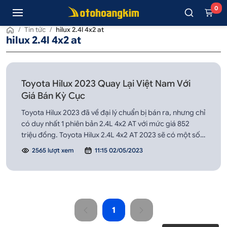
0
/
Tin tức
/
hilux 2.4l 4x2 at
hilux 2.4l 4x2 at
Toyota Hilux 2023 Quay Lại Việt Nam Với
Giá Bán Kỳ Cục
Toyota Hilux 2023 đã về đại lý chuẩn bị bán ra, nhưng chỉ
có duy nhất 1 phiên bản 2.4L 4x2 AT với mức giá 852
triệu đồng. Toyota Hilux 2.4L 4x2 AT 2023 sẽ có một số
nâng cấp nhỏ so với trước đây.
2565 lượt xem
11:15 02/05/2023
1