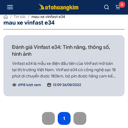
0
/
Tin tức
/
mau xe vinfast e34
mau xe vinfast e34
Đánh giá Vinfast e34: Tính năng, thông số,
hình ảnh
Vinfast e34 là mẫu xe điện đầu tiên của VinFast mở bán
tại thị trường Việt Nam. VinFast e34 có công nghệ sạc 18
phút di chuyển được 180km, bộ pin được hãng cam kết
đổi miễn phí khi dưới khả năng tích điện dưới 70%, bảo
6918 lượt xem
12:09 26/08/2022
hành 10 năm. Ngoài ra, dòng Vinfast e34 hiện có nhiều
màu sắc khác nhau cho bạn ...
1