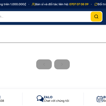
 trên 1.000.000₫
•
Bán sỉ và đối tác liên hệ:
0707 07 08 09
•
Đổi trả
E
ZALO
Đ
338
Chat với chúng tôi
Đ