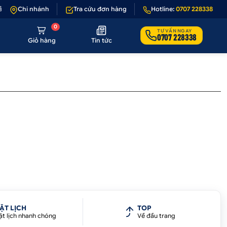
 1 - 1 nếu sản phẩm lỗi hoặc không đúng hình ảnh
Chi nhánh
Tra cứu đơn hàng
Hotline:
•
Giảm 50.000₫ phí v
0707 228338
0
TƯ VẤN NGAY
0707 228338
Giỏ hàng
Tin tức
ẶT LỊCH
TOP
ặt lịch nhanh chóng
Về đầu trang