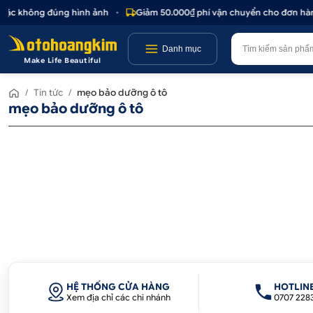
 hoặc không đúng hình ảnh
•
Giảm 50.000₫ phí vận chuyển cho đơn hàng
Danh mục
Make Life Beautiful
/
Tin tức
/
mẹo bảo dưỡng ô tô
mẹo bảo dưỡng ô tô
HỆ THỐNG CỬA HÀNG
HOTLIN
Xem địa chỉ các chi nhánh
0707 228