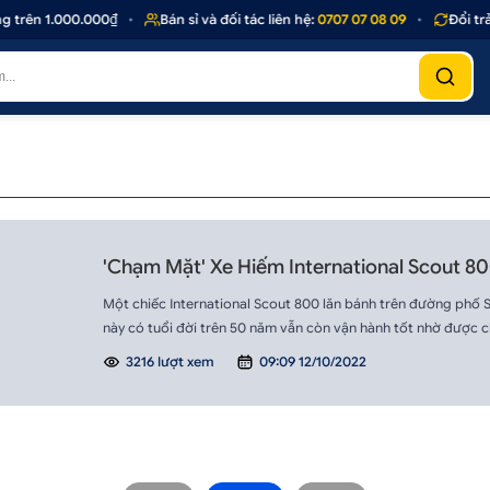
 trên 1.000.000₫
•
Bán sỉ và đối tác liên hệ:
0707 07 08 09
•
Đổi trả
'Chạm Mặt' Xe Hiếm International Scout 8
Một chiếc International Scout 800 lăn bánh trên đường phố Sà
này có tuổi đời trên 50 năm vẫn còn vận hành tốt nhờ được 
3216 lượt xem
09:09 12/10/2022