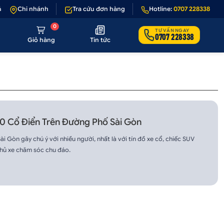
 1 - 1 nếu sản phẩm lỗi hoặc không đúng hình ảnh
Chi nhánh
Tra cứu đơn hàng
•
Hotline:
Giảm 50.000₫ phí v
0707 228338
0
TƯ VẤN NGAY
0707 228338
Giỏ hàng
Tin tức
00 Cổ Điển Trên Đường Phố Sài Gòn
i Gòn gây chú ý với nhiều người, nhất là với tín đồ xe cổ, chiếc SUV
chủ xe chăm sóc chu đáo.