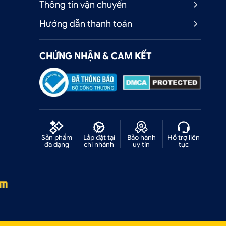
Thông tin vận chuyển
Hướng dẫn thanh toán
CHỨNG NHẬN & CAM KẾT
Sản phẩm
Lắp đặt tại
Bảo hành
Hỗ trợ liên
đa dạng
chi nhánh
uy tín
tục