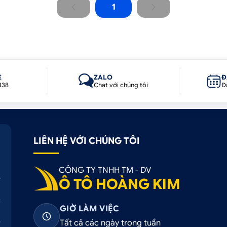
1
E
ZALO
Đ
338
Chat với chúng tôi
Đ
LIÊN HỆ VỚI CHÚNG TÔI
CÔNG TY TNHH TM - DV
Ô TÔ HOÀNG KIM
GIỜ LÀM VIỆC
Tất cả các ngày trong tuần