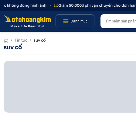
hoặc không đúng hình ảnh
•
Giảm 50.000₫ phí vận chuyển cho đơn hàng
Danh mục
Make Life Beautiful
/
Tin tức
/
suv cổ
suv cổ