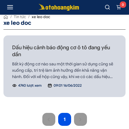
0
/
Tin tức
/
xe leo doc
xe leo doc
Dấu hiệu cảnh báo động cơ ô tô đang yếu
dần
Bất kỳ động cơ nào sau một thời gian sử dụng cũng sẽ
xuống cấp, trì trệ làm ảnh hưởng đến khả năng vận
hành. Đối với xế hộp cũng vậy, khi xe có các dấu hiệu
như: tốc độ chậm, vô lăng rung lắc, khí thải có vấn đề…
4740 lượt xem
09:01 16/06/2022
1