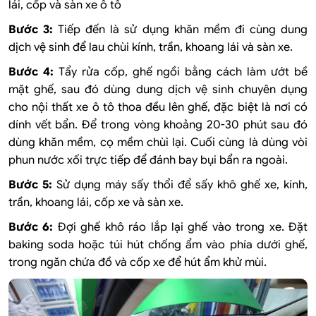
lái, cốp và sàn xe ô tô
Bước 3:
Tiếp đến là sử dụng khăn mềm đi cùng dung
dịch vệ sinh để lau chùi kính, trần, khoang lái và sàn xe.
Bước 4:
Tẩy rửa cốp, ghế ngồi bằng cách làm ướt bề
mặt ghế, sau đó dùng dung dịch vệ sinh chuyên dụng
cho nội thất xe ô tô thoa đều lên ghế, đặc biệt là nơi có
dính vết bẩn.
Để trong vòng khoảng 20-30 phút sau đó
dùng khăn mềm, cọ mềm chùi lại. Cuối cùng là dùng vòi
phun nước xối trực tiếp để đánh bay bụi bẩn ra ngoài.
Bước 5:
Sử dụng máy sấy thổi để sấy khô ghế xe, kính,
trần, khoang lái, cốp xe và sàn xe.
Bước 6:
Đợi ghế khô ráo lắp lại ghế vào trong xe. Đặt
baking soda hoặc túi hút chống ẩm vào phía dưới ghế,
trong ngăn chứa đồ và cốp xe để hút ẩm khử mùi.