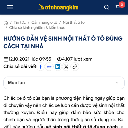
0
/
Tin tức
/
Cẩm nang ô tô
/
Nội thất ô tô
/
Chia sẻ kinh nghiệm & kiến thức
HƯỚNG DẪN VỆ SINH NỘI THẤT Ô TÔ ĐÚNG
CÁCH TẠI NHÀ
12.10.2021, lúc 09:55
|
4.107
lượt xem
Chia sẻ bài viết
Mục lục
Chiếc xe ô tô của bạn là phương tiện hằng ngày giúp bạn
di chuyển vậy nên chiếc xe luôn cần được vệ sinh nội thất
thường xuyên. Điều này giúp đảm bảo sức khỏe cho
chính bạn và người thân trong thời gian sử dụng xe. Bài
viết này hướng dẫn
vệ sinh nội thất ô tô đúng cách
tại