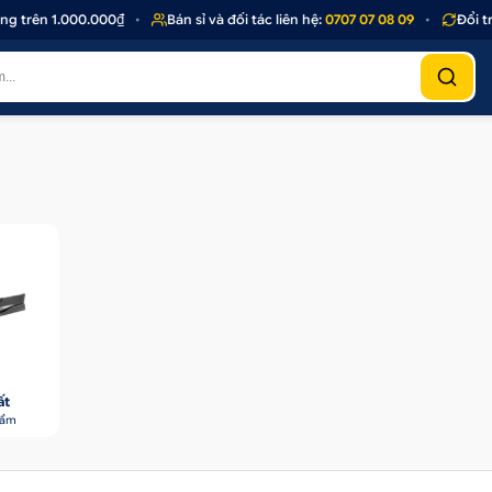
 trên 1.000.000₫
•
Bán sỉ và đối tác liên hệ:
0707 07 08 09
•
Đổi trả
ất
hẩm