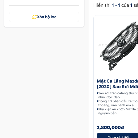
Hiển thị
1 - 1
của
1
sả
Xóa bộ lọc
Mặt Ca Lăng Mazd
[2020] Sao Rơi Mới
Sao rơi trên calăng thu h
nhìn, độc đáo
Động cơ phần đầu xe th
thoáng, vận hành êm ái
Phụ kiện ăn khớp Mazda 
nguyên bản
2,800,000đ
Xem chi tiết