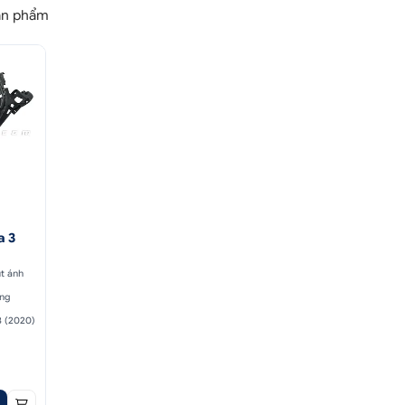
n phẩm
a 3
út ánh
ông
3 (2020)