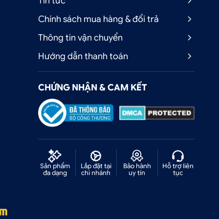
Tin tức
Chính sách mua hàng & đổi trả
Thông tin vận chuyển
Hướng dẫn thanh toán
CHỨNG NHẬN & CAM KẾT
Sản phẩm
Lắp đặt tại
Bảo hành
Hỗ trợ liên
đa dạng
chi nhánh
uy tín
tục